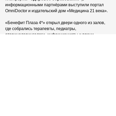
информационными партнёрами выступили портал
OmniDoctor и издательский дом «Медицина 21 века».
«Бенефит Плаза 4*» открыл двери одного из залов,
где собрались терапевты, педиатры,
оториноларингологи, инфекционисты и врачи
смежных специальностей со всего города, чтобы
встретиться с именитыми ведущими мероприятия:
доктором медицинских наук, профессором
Свистушкиным Валерием Михайловичем
и
доктором медицинских наук, профессором
Никифоровой Галиной Николаевной
,
приехавшими из Москвы.
С приветственным словом обратился к врачам
кандидат медицинских наук, доцент, заведующий
кафедрой оториноларингологии ФГБОУ ВО ВГМУ им.
Н.Н. Бурденко Минздрава России,
Неровный
Александр Иванович
.