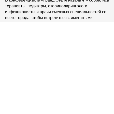
В конференц-зале «Гранд Отеля Казань 4*» собрались
терапевты, педиатры, оториноларингологи,
инфекционисты и врачи смежных специальностей со
всего города, чтобы встретиться с именитыми
ведущими мероприятия:
доктором медицинских наук, профессором,
заведующим кафедрой болезней уха, горла и носа
ФГАОУ ВО Первый МГМУ им. И.М. Сеченова
Минздрава России (Сеченовский университет),
главным внештатным оториноларингологом ЦФО
России
Свистушкиным Валерием
Михайловичем
и
доктором медицинских наук, профессором
кафедры болезней уха, горла и носа ФГАОУ ВО
Первый МГМУ им. И.М. Сеченова Минздрава
России (Сеченовский университет)
Никифоровой
Галиной Николаевной
.
С приветственным словом к участникам клуба
обратился доктор медицинских наук, профессор